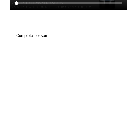
Complete Lesson
Previous
Next
mplete Lesson